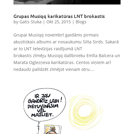
Grupas Musiqq karikatūras LNT brokastīs
by
Gatis Sluka
|
Okt 25, 2015
|
Blogs
Grupai Musiqq novembrī gaidāms pirmais
akustiskais albums ar nosaukumu Silta Sirds. Sakarā
ar to LNT televīzijas raidījumā LNT
brokastis zīmēju Musiqq dalībnieku Emīla Balcera un
Marata Ogļezņeva karikatūras. Centos viņiem arī
nedaudz palīdzēt zīmējot vienam otru....