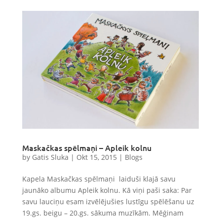
Maskačkas spēlmaņi – Apleik kolnu
by
Gatis Sluka
|
Okt 15, 2015
|
Blogs
Kapela Maskačkas spēlmaņi laiduši klajā savu
jaunāko albumu Apleik kolnu. Kā viņi paši saka: Par
savu lauciņu esam izvēlējušies lustīgu spēlēšanu uz
19.gs. beigu – 20.gs. sākuma muzīkām. Mēģinam