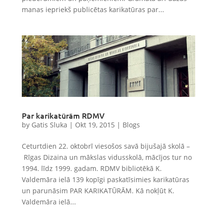
manas iepriekš publicētas karikatūras par...
Par karikatūrām RDMV
by
Gatis Sluka
|
Okt 19, 2015
|
Blogs
Ceturtdien 22. oktobrī viesošos savā bijušajā skolā –
Rīgas Dizaina un mākslas vidusskolā, mācījos tur no
1994. līdz 1999. gadam. RDMV bibliotēkā K.
Valdemāra ielā 139 kopīgi paskatīsimies karikatūras
un parunāsim PAR KARIKATŪRĀM. Kā nokļūt K.
Valdemāra ielā...