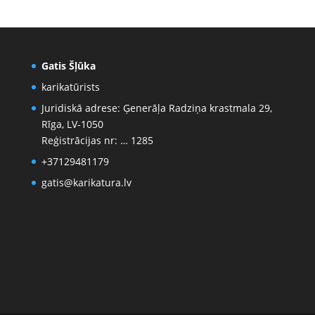
Gatis Šļūka
karikatūrists
Juridiskā adrese: Ģenerāļa Radziņa krastmala 29,
Rīga, LV-1050
Reģistrācijas nr: … 1285
+37129481179
gatis@karikatura.lv