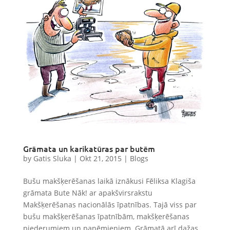
Grāmata un karikatūras par butēm
by
Gatis Sluka
|
Okt 21, 2015
|
Blogs
Bušu makšķerēšanas laikā iznākusi Fēliksa Klagiša
grāmata Bute Nāk! ar apakšvirsrakstu
Makšķerēšanas nacionālās īpatnības. Tajā viss par
bušu makšķerēšanas īpatnībām, makšķerēšanas
piederumiem un paņēmieniem. Grāmatā arī dažas