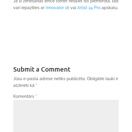
Ja šī zīmēšanas ierīce tomēr nešķiet īsti piemērota, tad
vari iepazīties ar
Innovator 16
vai
Artist 24 Pro
apskatu.
Submit a Comment
Jūsu e-pasta adrese netiks publicēta.
Obligātie lauki ir
atzīmēti kā
*
Komentārs
*