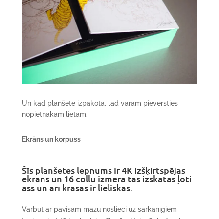
Un kad planšete izpakota, tad varam pievērsties
nopietnākām lietām.
Ekrāns un korpuss
Šīs planšetes lepnums ir 4K izšķirtspējas
ekrāns un 16 collu izmērā tas izskatās ļoti
ass un arī krāsas ir lieliskas.
Varbūt ar pavisam mazu noslieci uz sarkanīgiem