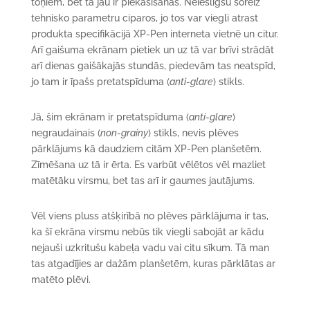
toņiem, bet tā jau ir piekasīšanās. Neieslīgšu šoreiz
tehnisko parametru ciparos, jo tos var viegli atrast
produkta specifikācijā XP-Pen interneta vietnē un citur.
Arī gaišuma ekrānam pietiek un uz tā var brīvi strādāt
arī dienas gaišākajās stundās, piedevām tas neatspīd,
jo tam ir īpašs pretatspīduma (
anti-glare
) stikls.
Jā, šim ekrānam ir pretatspīduma (
anti-glare
)
negraudainais (
non-grainy
) stikls, nevis plēves
pārklājums kā daudziem citām XP-Pen planšetēm.
Zīmēšana uz tā ir ērta. Es varbūt vēlētos vēl mazliet
matētāku virsmu, bet tas arī ir gaumes jautājums.
Vēl viens pluss atšķirībā no plēves pārklājuma ir tas,
ka šī ekrāna virsmu nebūs tik viegli sabojāt ar kādu
nejauši uzkritušu kabeļa vadu vai citu sīkum. Tā man
tas atgadījies ar dažām planšetēm, kuras pārklātas ar
matēto plēvi.