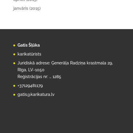
janvāris (2015)
Gatis Šļūka
karikatūrists
Juridiskā adrese: Ģenerāļa Radziņa krastmala 29,
Rīga, LV-1050
Reģistrācijas nr: … 1285
+37129481179
gatis@karikatura.lv