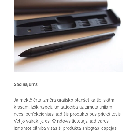
Secinājums
Ja meklē ērta izmēra grafisko planšeti ar lieliskām
krāsām, izšķirtspēju un attiecībā uz zīmuļa līnijam
neesi perfekcionists, tad šis produkts būs priekš tevis.
Vēl jo vairāk, ja esi Windows lietotājs, tad varēsi
izmantot pilnībā visas šī produkta sniegtās iespējas.