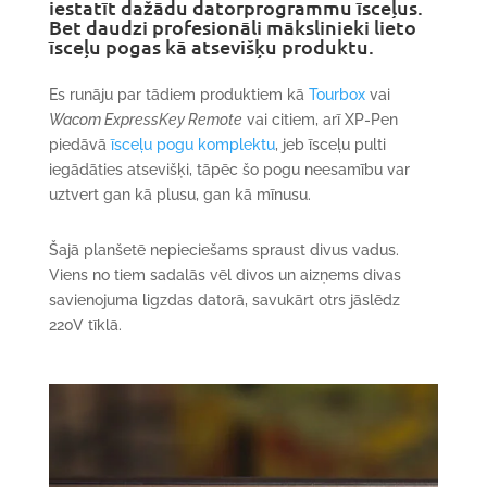
iestatīt dažādu datorprogrammu īsceļus.
Bet daudzi profesionāli mākslinieki lieto
īsceļu pogas kā atsevišķu produktu.
Es runāju par tādiem produktiem kā
Tourbox
vai
Wacom ExpressKey Remote
vai citiem, arī XP-Pen
piedāvā
īsceļu pogu komplektu
, jeb īsceļu pulti
iegādāties atsevišķi, tāpēc šo pogu neesamību var
uztvert gan kā plusu, gan kā mīnusu.
Šajā planšetē nepieciešams spraust divus vadus.
Viens no tiem sadalās vēl divos un aizņems divas
savienojuma ligzdas datorā, savukārt otrs jāslēdz
220V tīklā.