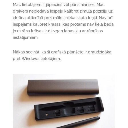
Mac lietotājiem ir jāpiecieš vēl pāris nianses. Mac
draivers nepiedāvā iespēju kalibrēt zīmuļa pozīciju uz
ekrāna attiecībā pret mākslinieka skata leņķi. Nav arī
iespējams kalibrēt krāsas, kas protams nav liela bēda,
jo ekrāna krāsas ir diezgan labas jau ar rūpnīcas
iestatījumiem.
Nākas secināt, ka šī grafiskā planšete ir draudzīgāka
pret Windows lietotājiem.