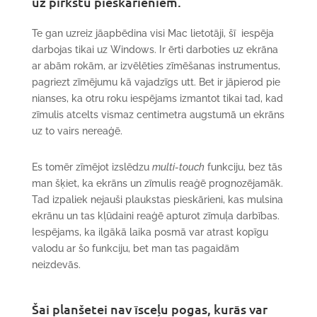
uz pirkstu pieskārieniem.
Te gan uzreiz jāapbēdina visi Mac lietotāji, šī iespēja
darbojas tikai uz Windows. Ir ērti darboties uz ekrāna
ar abām rokām, ar izvēlēties zīmēšanas instrumentus,
pagriezt zīmējumu kā vajadzīgs utt. Bet ir jāpierod pie
nianses, ka otru roku iespējams izmantot tikai tad, kad
zīmulis atcelts vismaz centimetra augstumā un ekrāns
uz to vairs nereaģē.
Es tomēr zīmējot izslēdzu
multi-touch
funkciju, bez tās
man šķiet, ka ekrāns un zīmulis reaģē prognozējamāk.
Tad izpaliek nejauši plaukstas pieskārieni, kas mulsina
ekrānu un tas kļūdaini reaģē apturot zīmuļa darbības.
Iespējams, ka ilgākā laika posmā var atrast kopīgu
valodu ar šo funkciju, bet man tas pagaidām
neizdevās.
Šai planšetei nav īsceļu pogas, kurās var