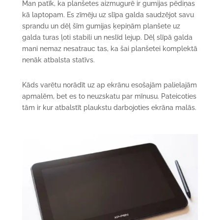
Man patīk, ka planšetes aizmugurē ir gumijas pēdiņas
kā laptopam. Es zīmēju uz slīpa galda saudzējot savu
sprandu un dēļ šīm gumijas ķepiņām planšete uz
galda turas ļoti stabili un neslīd lejup. Dēļ slīpā galda
mani nemaz nesatrauc tas, ka šai planšetei komplektā
nenāk atbalsta statīvs.
Kāds varētu norādīt uz ap ekrānu esošajām palielajām
apmalēm, bet es to neuzskatu par mīnusu. Pateicoties
tām ir kur atbalstīt plaukstu darbojoties ekrāna malās.