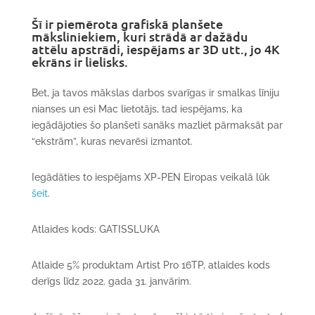
Šī ir piemērota grafiskā planšete
māksliniekiem, kuri strādā ar dažādu
attēlu apstrādi, iespējams ar 3D utt., jo 4K
ekrāns ir lielisks.
Bet, ja tavos mākslas darbos svarīgas ir smalkas līniju
nianses un esi Mac lietotājs, tad iespējams, ka
iegādājoties šo planšeti sanāks mazliet pārmaksāt par
“ekstrām”, kuras nevarēsi izmantot.
Iegādāties to iespējams XP-PEN Eiropas veikalā lūk
šeit
.
Atlaides kods: GATISSLUKA
Atlaide 5% produktam Artist Pro 16TP, atlaides kods
derīgs līdz 2022. gada 31. janvārim.