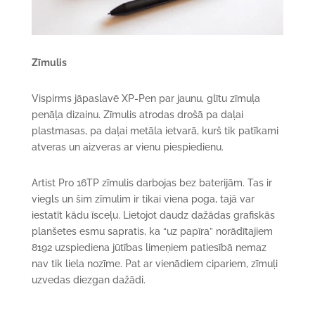
Zīmulis
Vispirms jāpaslavē XP-Pen par jaunu, glītu zīmuļa
penāļa dizainu. Zīmulis atrodas drošā pa daļai
plastmasas, pa daļai metāla ietvarā, kurš tik patīkami
atveras un aizveras ar vienu piespiedienu.
Artist Pro 16TP zīmulis darbojas bez baterijām. Tas ir
viegls un šim zīmulim ir tikai viena poga, tajā var
iestatīt kādu īsceļu. Lietojot daudz dažādas grafiskās
planšetes esmu sapratis, ka “uz papīra” norādītajiem
8192 uzspiediena jūtības limeņiem patiesībā nemaz
nav tik liela nozīme. Pat ar vienādiem cipariem, zīmuļi
uzvedas diezgan dažādi.