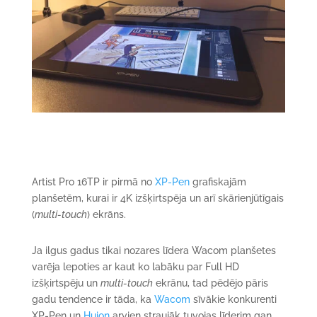
Artist Pro 16TP ir pirmā no
XP-Pen
grafiskajām
planšetēm, kurai ir 4K izšķirtspēja un arī skārienjūtīgais
(
multi-touch
) ekrāns.
Ja ilgus gadus tikai nozares līdera Wacom planšetes
varēja lepoties ar kaut ko labāku par Full HD
izšķirtspēju un
multi-touch
ekrānu, tad pēdējo pāris
gadu tendence ir tāda, ka
Wacom
sīvākie konkurenti
XP-Pen un
Huion
arvien straujāk tuvojas līderim gan