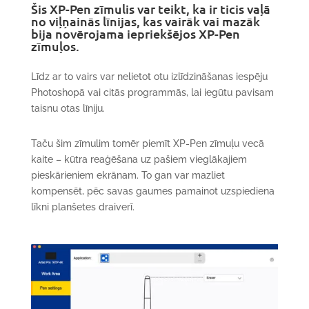
Šis XP-Pen zīmulis var teikt, ka ir ticis vaļā
no viļņainās līnijas, kas vairāk vai mazāk
bija novērojama iepriekšējos XP-Pen
zīmuļos.
Līdz ar to vairs var nelietot otu izlīdzināšanas iespēju
Photoshopā vai citās programmās, lai iegūtu pavisam
taisnu otas līniju.
Taču šim zīmulim tomēr piemīt XP-Pen zīmuļu vecā
kaite – kūtra reaģēšana uz pašiem vieglākajiem
pieskārieniem ekrānam. To gan var mazliet
kompensēt, pēc savas gaumes pamainot uzspiediena
līkni planšetes draiverī.