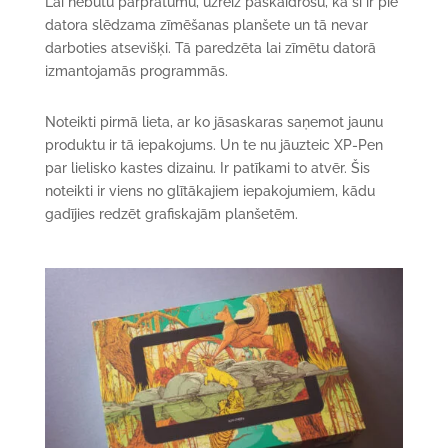
Lai nebūtu pārpratumu, uzreiz paskaidrošu, ka šī ir pie
datora slēdzama zīmēšanas planšete un tā nevar
darboties atsevišķi. Tā paredzēta lai zīmētu datorā
izmantojamās programmās.
Noteikti pirmā lieta, ar ko jāsaskaras saņemot jaunu
produktu ir tā iepakojums. Un te nu jāuzteic XP-Pen
par lielisko kastes dizainu. Ir patīkami to atvēr. Šis
noteikti ir viens no glītākajiem iepakojumiem, kādu
gadījies redzēt grafiskajām planšetēm.