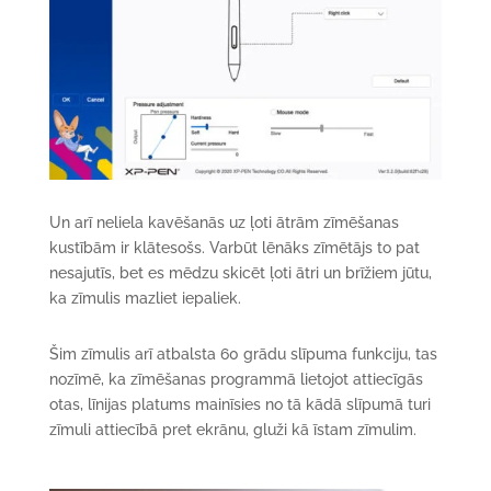
Un arī neliela kavēšanās uz ļoti ātrām zīmēšanas
kustībām ir klātesošs. Varbūt lēnāks zīmētājs to pat
nesajutīs, bet es mēdzu skicēt ļoti ātri un brīžiem jūtu,
ka zīmulis mazliet iepaliek.
Šim zīmulis arī atbalsta 60 grādu slīpuma funkciju, tas
nozīmē, ka zīmēšanas programmā lietojot attiecīgās
otas, līnijas platums mainīsies no tā kādā slīpumā turi
zīmuli attiecībā pret ekrānu, gluži kā īstam zīmulim.