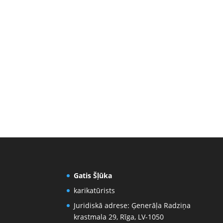
Gatis Šļūka
karikatūrists
Juridiskā adrese: Ģenerāļa Radziņa
krastmala 29, Rīga, LV-1050