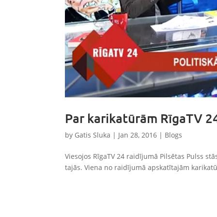
Par karikatūrām RīgaTV 2
by
Gatis Sluka
|
Jan 28, 2016
|
Blogs
Viesojos RīgaTV 24 raidījumā Pilsētas Pulss st
tajās. Viena no raidījumā apskatītajām karikatū