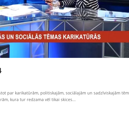
4
āstot par karikatūrām, politiskajām, sociālajām un sadzīviskajām t
rām, kura tur redzama vēl tikai skices...