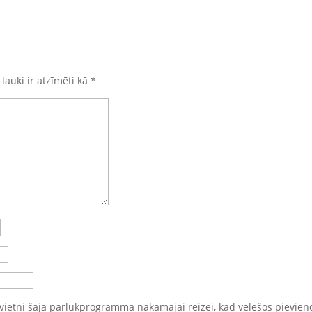
 lauki ir atzīmēti kā
*
vietni šajā pārlūkprogrammā nākamajai reizei, kad vēlēšos pievien