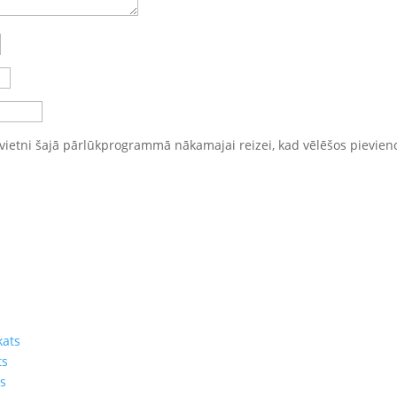
vietni šajā pārlūkprogrammā nākamajai reizei, kad vēlēšos pievien
kats
ts
ts