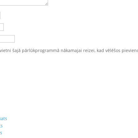
vietni šajā pārlūkprogrammā nākamajai reizei, kad vēlēšos pievien
kats
ts
ts