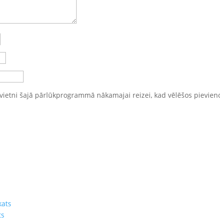
vietni šajā pārlūkprogrammā nākamajai reizei, kad vēlēšos pievien
kats
ts