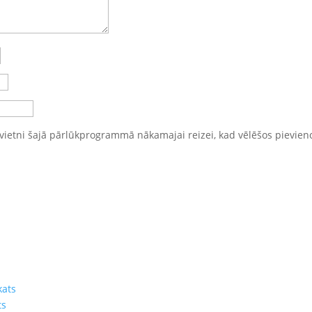
vietni šajā pārlūkprogrammā nākamajai reizei, kad vēlēšos pievien
kats
ts