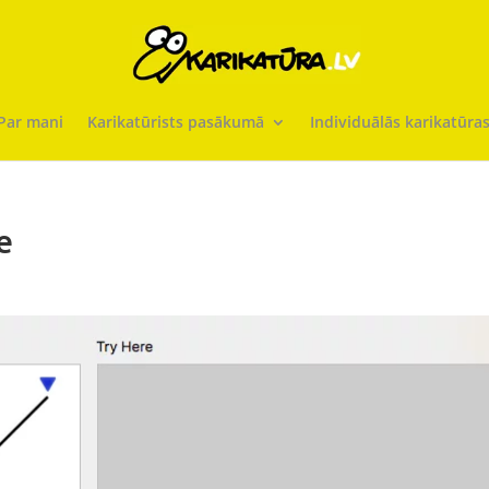
Par mani
Karikatūrists pasākumā
Individuālās karikatūra
e