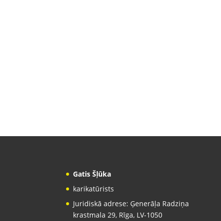
Gatis Šļūka
karikatūrists
Juridiskā adrese: Ģenerāļa Radziņa
krastmala 29, Rīga, LV-1050