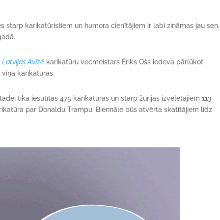
s starp karikatūristiem un humora cienītājiem ir labi zināmas jau sen.
 gadā.
s
Latvijas Avīzē
karikatūru vecmeistars Ēriks Ošs iedeva pārlūkot
 viņa karikatūras.
zstādei tika iesūtītas 475 karikatūras un starp žūrijas izvēlētajiem 113
karikatūra par Donaldu Trampu. Biennāle būs atvērta skatītājiem līdz