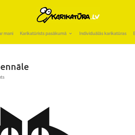
ar mani
Karikatūrists pasākumā
Individuālās karikatūras
iennāle
ts