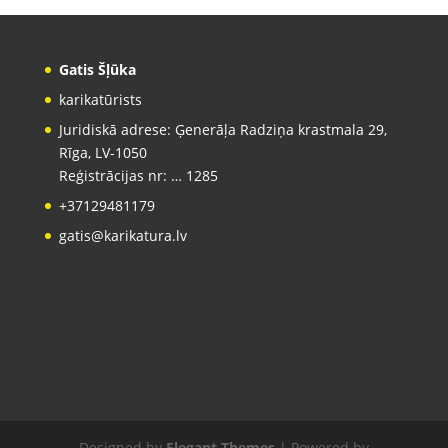
Gatis Šļūka
karikatūrists
Juridiskā adrese: Ģenerāļa Radziņa krastmala 29,
Rīga, LV-1050
Reģistrācijas nr: … 1285
+37129481179
gatis@karikatura.lv
Designed by
Elegant Themes
| Powered by