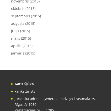
novembris (2015)
oktobris (2015)
septembris (2015)
augusts (2015)
jūlijs (2015)
maijs (2015)
aprīlis (2015)
janvāris (2015)
Gatis Šļūka
karikatūrists
Juridiskā adrese: Ģenerāļa Radziņa krastmala 29,
Rīga, LV-1050
Reģistrācijas nr: … 1285