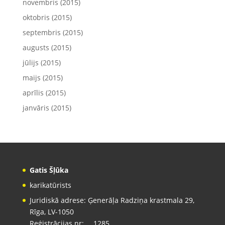
novembris (2015)
oktobris (2015)
septembris (2015)
augusts (2015)
jūlijs (2015)
maijs (2015)
aprīlis (2015)
janvāris (2015)
Gatis Šļūka
karikatūrists
Juridiskā adrese: Ģenerāļa Radziņa krastmala 29,
Rīga, LV-1050
Reģistrācijas nr: … 1285