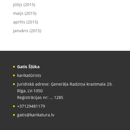
jūlijs (2015)
maijs (2015)
aprīlis (2015)
janvāris (2015)
Gatis Šļūka
karikatūrists
Juridiskā adrese: Ģenerāļa Radziņa krastmala 29,
Rīga, LV-1050
Reģistrācijas nr: … 1285
+37129481179
gatis@karikatura.lv