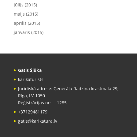
jūlijs (2015)
maijs (2015)
aprīlis (2015)
janvāris (2015)
Gatis Šļūka
karikatūrists
Juridiskā adrese: Ģenerāļa Radziņa krastmala 29,
Rīga, LV-1050
Reģistrācijas nr: … 1285
+37129481179
gatis@karikatura.lv