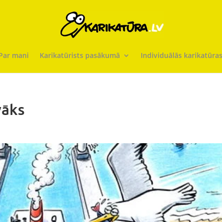
Par mani
Karikatūrists pasākumā
Individuālās karikatūra
vāks