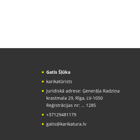
Gatis Šļūka
karikatūrists
Juridiskā adrese: Ģenerāļa Radziņa
krastmala 29, Rīga, LV-1050
Reģistrācijas nr: … 1285
+37129481179
gatis@karikatura.lv