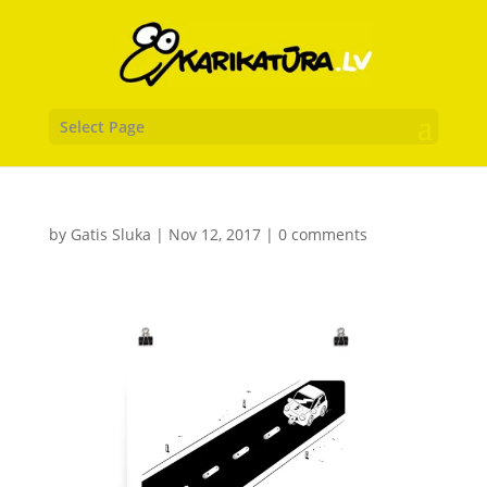
Select Page
by
Gatis Sluka
|
Nov 12, 2017
|
0 comments