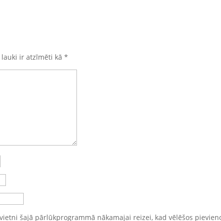
 lauki ir atzīmēti kā
*
vietni šajā pārlūkprogrammā nākamajai reizei, kad vēlēšos pievien